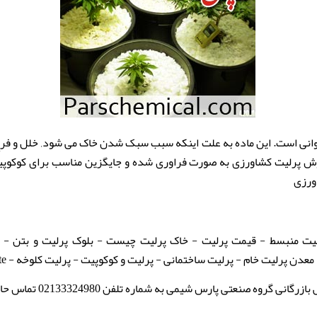
انی است. این ماده به علت اینکه سبب سبک شدن خاک می شود, خلل و فرج ز
روش پرلیت کشاورزی به صورت فراوری شده و جایگزین مناسب برای کوکوپی
ورزی
یت منبسط - قیمت پرلیت - خاک پرلیت چیست - بلوک پرلیت و بتن - 
ن پرلیت خام - پرلیت ساختمانی - پرلیت و کوکوپیت - پرلیت کلوخه - perlite
 صنعتی پارس شیمی به شماره تلفن 02133324980 تماس حاصل فرمایید.