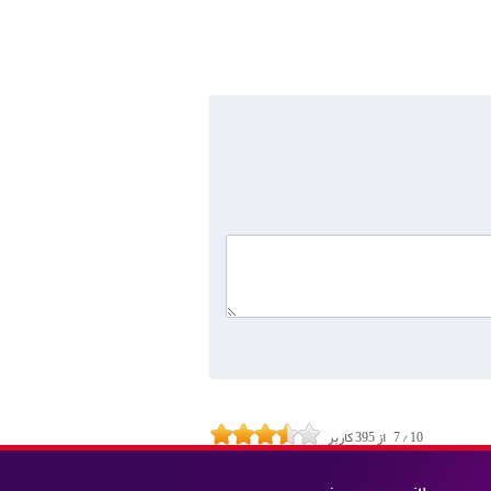
10
/
7
از
395
کاربر