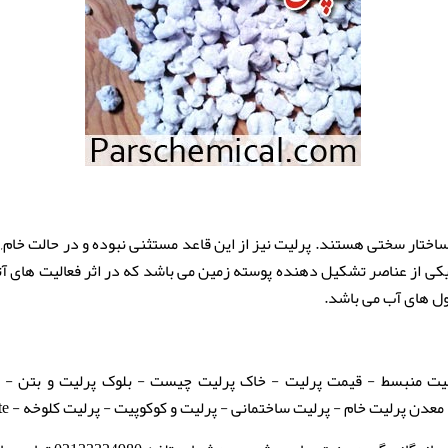
ختار سختی هستند. پرلیت نیز از این قاعد مستثنی نبوده و در حالت خام
یکی از عناصر تشکیل دهنده پوسته زمین می باشد که در اثر فعالیت های آ
ول های آب می باشد.
 منبسط - قیمت پرلیت - خاک پرلیت چیست - بلوک پرلیت و بتن - پ
ن پرلیت خام - پرلیت ساختمانی - پرلیت و کوکوپیت - پرلیت کلوخه - perlite