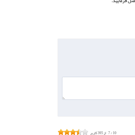
10
/
7
از
395
کاربر