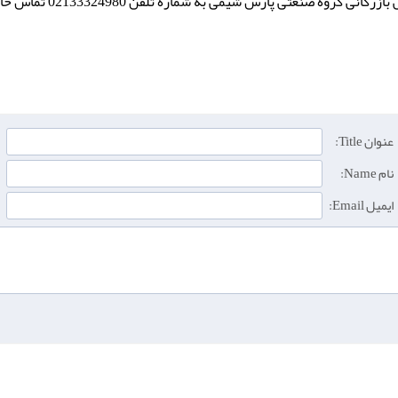
 صنعتی پارس شیمی به شماره تلفن 02133324980 تماس حاصل فرمایید.
عنوان Title:
نام Name:
ایمیل Email: