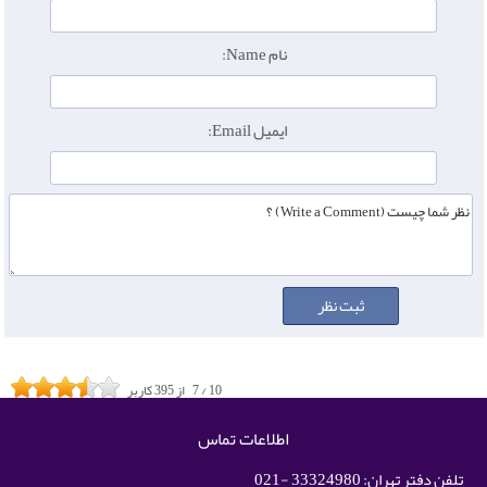
نام Name:
ایمیل Email:
10
/
7
از
395
کاربر
اطلاعات تماس
تلفن دفتر تهران: 33324980 -021