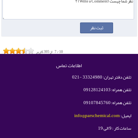
10
/
7
از
395
کاربر
اطلاعات تماس
تلفن دفتر تهران: 33324980 -021
تلفن همراه: 09128124103
تلفن همراه: 09107845760
ایمیل:
info@parschemical.com
ساعات کار : 9 الی 19