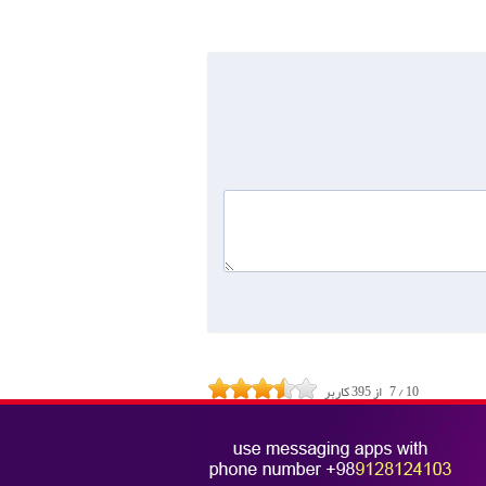
10
/
7
از
395
کاربر