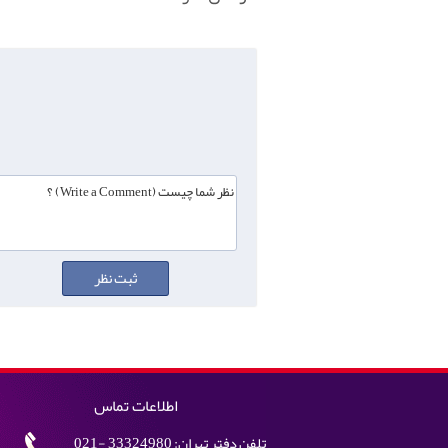
اطلاعات تماس
تلفن دفتر تهران: 33324980 -021