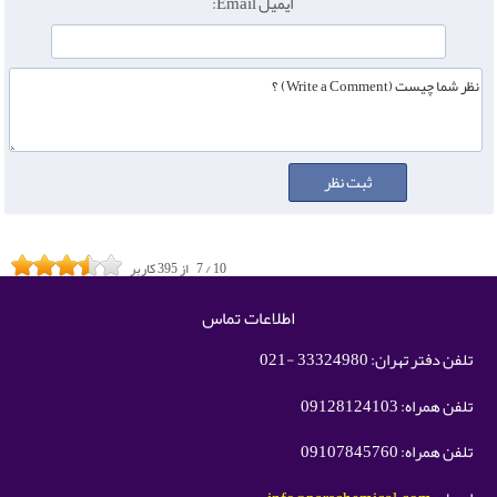
ایمیل Email:
10
/
7
از
395
کاربر
اطلاعات تماس
تلفن دفتر تهران: 33324980 -021
تلفن همراه: 09128124103
تلفن همراه: 09107845760