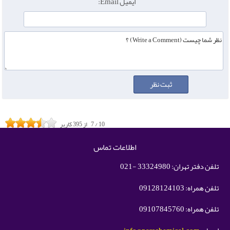
ایمیل Email:
10
/
7
از
395
کاربر
اطلاعات تماس
تلفن دفتر تهران: 33324980 -021
تلفن همراه: 09128124103
تلفن همراه: 09107845760