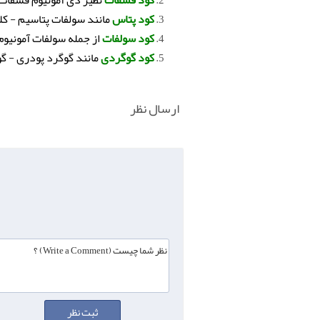
کود پتاس
مانند سولفات پتاسیم - کل
کود سولفات
از جمله سولفات آمونیو
کود گوگردی
مانند گوگرد پودری - گو
ارسال نظر