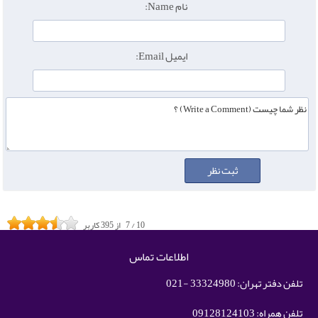
نام Name:
ایمیل Email:
10
/
7
از
395
کاربر
اطلاعات تماس
تلفن دفتر تهران: 33324980 -021
تلفن همراه: 09128124103