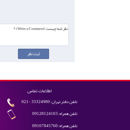
اطلاعات تماس
تلفن دفتر تهران: 33324980 -021
تلفن همراه: 09128124103
تلفن همراه: 09107845760