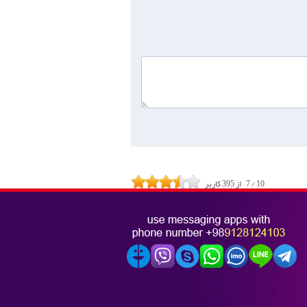
10
/
7
از
395
کاربر