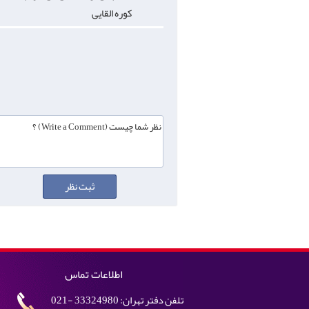
کوره القایی
اطلاعات تماس
تلفن دفتر تهران: 33324980 -021