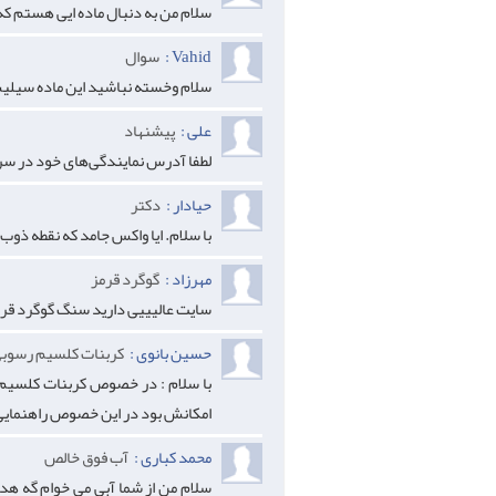
سلام من به دنبال ماده ایی هستم ک
Vahid :
سوال
سلام وخسته نباشید این ماده سیلیس
علی :
پیشنهاد
لطفا آدرس نمایندگی‌های خود در سرت
حيادار :
دكتر
با سلام. ايا واكس جامد كه نقطه ذو
مهرزاد :
گوگرد قرمز
سایت عالیییی دارید سنگ گوگرد قرم
حسین بانوی :
کربنات کلسیم رسوب
با سلام : در خصوص کربنات کلسیم ر
امکانش بود در این خصوص راهنمایی 
محمد کباری :
آب فوق خالص
سلام من از شما آبی می خوام گه ه