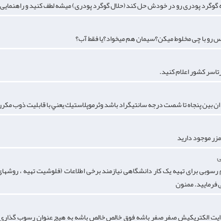
ه گوگرد پودری رو در خودش حل کند(حلال گوگرد پودری) میشه لطف کنید و راهنمایی 
 رو با چی مخلوط میکن؟سیمان هم میخواد؟یا فقط آب؟
اسر کشور اعلام کنید.
ب ان بين پنجاه تا شصت درجه سانتيگراد باشد وثرموپلاستيك يعني با قابليت ذوب مكرر
زر موجود دارید
ی
سوبی برای تهیه یک کار دانشگاهی نیازمند برخی اطلاعات (فلوشیت تهیه ، روشهای
فرمایید. ممنون
دایت الکتریکیش صفر صفر باشه فوق خالص خالص باشه به هیچ عنوان رسوب گذاری ن