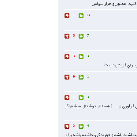
کنید . ممنون و هزار سپاس
1
13
5
7
3
3
، براي فروش داريد؟
0
1
1
3
 فرآوری و .....) هستم. خوشحال میشم اگر
2
4
داشته باشه و خورندگی نداشته باشه برای