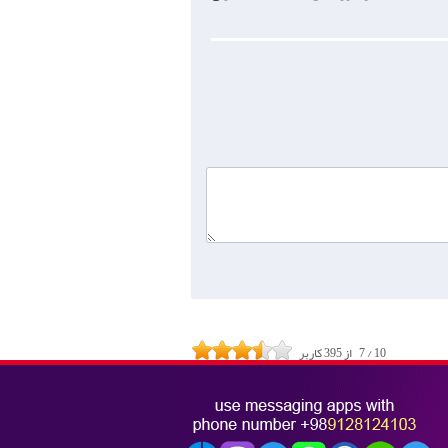
10
/
7
از
395
کاربر