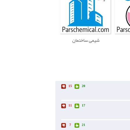
شیمی ساختمان
15
20
11
17
7
21