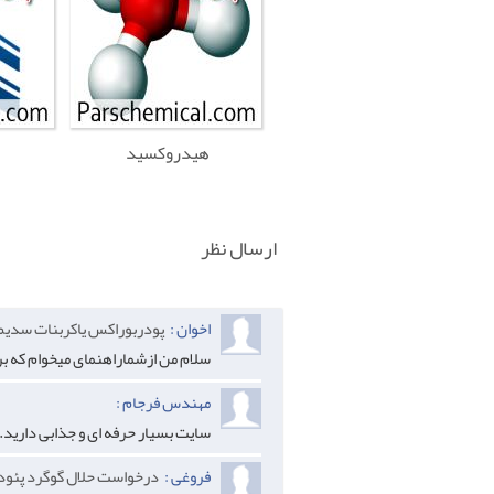
هیدروکسید
ارسال نظر
اخوان :
پودربوراکس یاکربنات سدیم 
سلام من ازشماراهنمای میخوام که 
مهندس فرجام :
سایت بسیار حرفه ای و جذابی دارید.
فروغی :
درخواست حلال گوگرد پئود