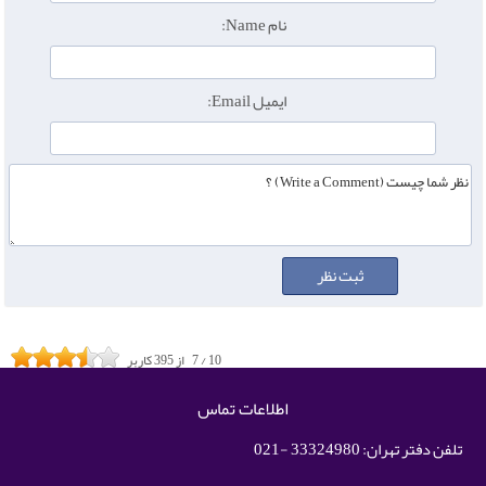
نام Name:
ایمیل Email:
10
/
7
از
395
کاربر
اطلاعات تماس
تلفن دفتر تهران: 33324980 -021