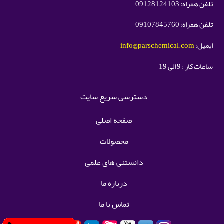
تلفن همراه: 09128124103
تلفن همراه: 09107845760
ایمیل:
info@parschemical.com
ساعات کار : 9 الی 19
دسترسی سریع سایت
صفحه اصلی
محصولات
دانستنی های علمی
درباره ما
تماس با ما