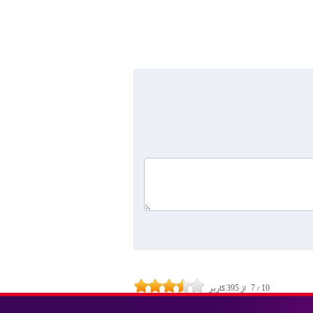
10
/
7
از
395
کاربر