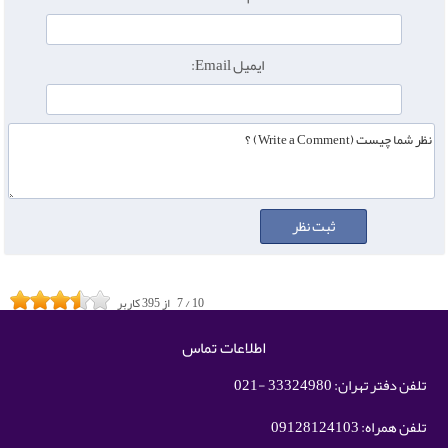
ایمیل Email:
10
/
7
از
395
کاربر
اطلاعات تماس
تلفن دفتر تهران: 33324980 -021
تلفن همراه: 09128124103