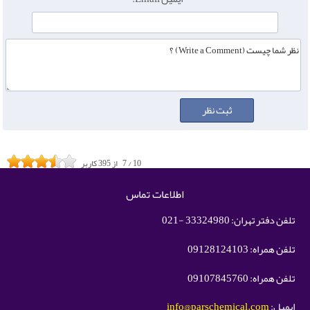
10
/
7
از
395
کاربر
اطلاعات تماس
تلفن دفتر تهران: 33324980 -021
تلفن همراه: 09128124103
تلفن همراه: 09107845760
ایمیل:
info@parschemical.com