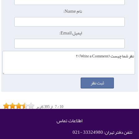
نام Name:
ایمیل Email:
10
/
7
از
395
کاربر
اطلاعات تماس
تلفن دفتر تهران: 33324980 -021