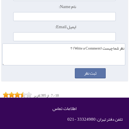
نام Name:
ایمیل Email:
10
/
7
از
395
کاربر
اطلاعات تماس
تلفن دفتر تهران: 33324980 -021