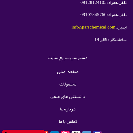
تلفن همراه: 09128124103
تلفن همراه: 09107845760
ایمیل:
info@parschemical.com
ساعات کار : 9 الی 19
دسترسی سریع سایت
صفحه اصلی
محصولات
دانستنی های علمی
درباره ما
تماس با ما