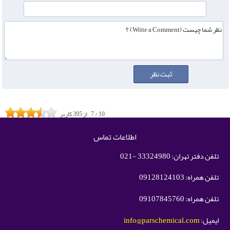
10
/
7
از
395
کاربر
اطلاعات تماس
تلفن دفتر تهران: 33324980 -021
تلفن همراه: 09128124103
تلفن همراه: 09107845760
ایمیل:
info@parschemical.com