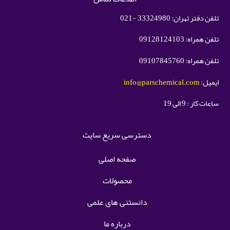
تلفن دفتر تهران: 33324980 -021
تلفن همراه: 09128124103
تلفن همراه: 09107845760
ایمیل:
info@parschemical.com
ساعات کار : 9 الی 19
دسترسی سریع سایت
صفحه اصلی
محصولات
دانستنی های علمی
درباره ما