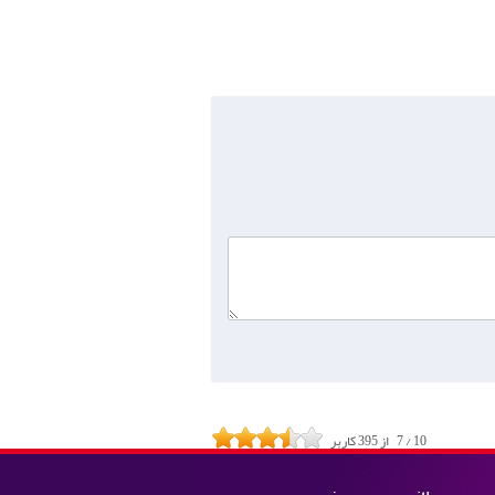
10
/
7
از
395
کاربر