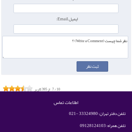
ایمیل Email:
10
/
7
از
395
کاربر
اطلاعات تماس
تلفن دفتر تهران: 33324980 -021
تلفن همراه: 09128124103