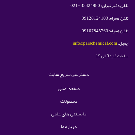
تلفن دفتر تهران: 33324980 -021
تلفن همراه: 09128124103
تلفن همراه: 09107845760
ایمیل:
info@parschemical.com
ساعات کار : 9 الی 19
دسترسی سریع سایت
صفحه اصلی
محصولات
دانستنی های علمی
درباره ما