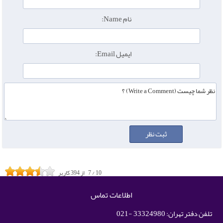
نام Name:
ایمیل Email:
10
/
7
از
394
کاربر
اطلاعات تماس
تلفن دفتر تهران: 33324980 -021