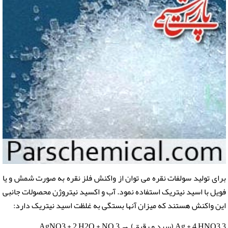
برای تولید سولفات نقره می توان از واکنش فلز نقره به صورت شمش و یا
فویل با اسید نیتریک استفاده نمود. آب و اکسید نیتروژن محصولات جانبی
این واکنش هستند که میزان آنها بستگی به غلظت اسید نیتریک دارد:
3 Ag + 4 HNO3 (سرد و رقیق) → 3 AgNO3 + 2 H2O + NO