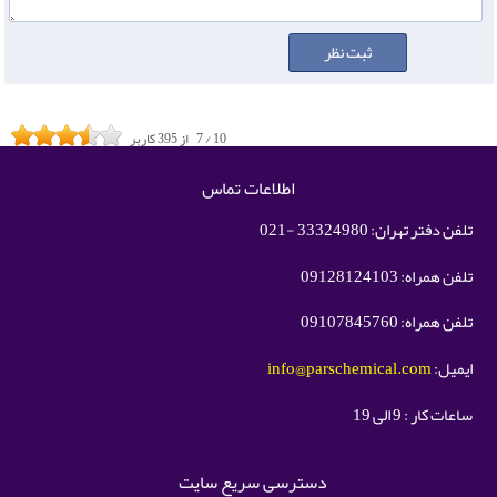
10
/
7
از
395
کاربر
اطلاعات تماس
تلفن دفتر تهران: 33324980 -021
تلفن همراه: 09128124103
تلفن همراه: 09107845760
ایمیل:
info@parschemical.com
ساعات کار : 9 الی 19
دسترسی سریع سایت