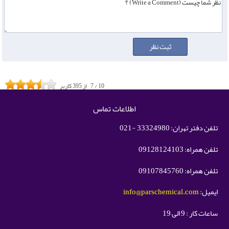
10
/
7
از
395
کاربر
اطلاعات تماس
تلفن دفتر تهران: 33324980 -021
تلفن همراه: 09128124103
تلفن همراه: 09107845760
ایمیل:
info@parschemical.com
ساعات کار : 9 الی 19