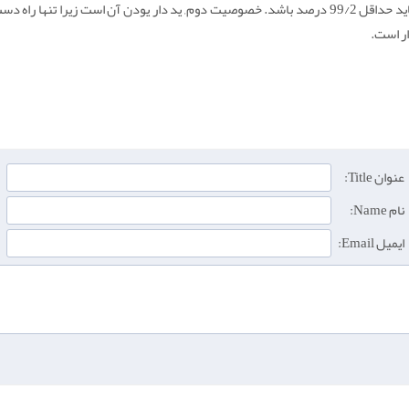
بودن آن است. خلوص نمک تصفیه شده یددار باید حداقل 99/2 درصد باشد. خصوصیت دوم, ید دار یودن آ
ر است.
عنوان Title:
نام Name:
ایمیل Email: