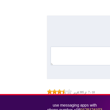
10
/
7
از
395
کاربر