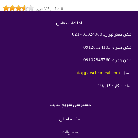
10
/
7
از
395
کاربر
اطلاعات تماس
تلفن دفتر تهران: 33324980 -021
تلفن همراه: 09128124103
تلفن همراه: 09107845760
ایمیل:
info@parschemical.com
ساعات کار : 9 الی 19
دسترسی سریع سایت
صفحه اصلی
محصولات