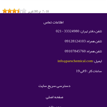
10
/
7
از
395
کاربر
اطلاعات تماس
تلفن دفتر تهران: 33324980 -021
تلفن همراه: 09128124103
تلفن همراه: 09107845760
ایمیل:
info@parschemical.com
ساعات کار : 9 الی 19
دسترسی سریع سایت
صفحه اصلی
محصولات