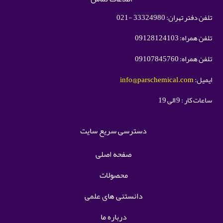
تلفن دفتر تهران: 33324980 -021
تلفن همراه: 09128124103
تلفن همراه: 09107845760
ایمیل:
info@parschemical.com
ساعات کار : 9 الی 19
دسترسی سریع سایت
صفحه اصلی
محصولات
دانستنی های علمی
درباره ما