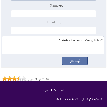
نام Name:
ایمیل Email:
10
/
7
از
395
کاربر
اطلاعات تماس
تلفن دفتر تهران: 33324980 -021