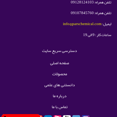
تلفن همراه: 09128124103
تلفن همراه: 09107845760
ایمیل:
info@parschemical.com
ساعات کار : 9 الی 19
دسترسی سریع سایت
صفحه اصلی
محصولات
دانستنی های علمی
درباره ما
تماس با ما