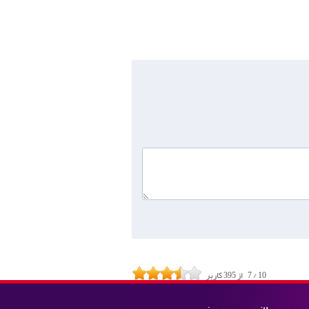
10
/
7
از
395
کاربر