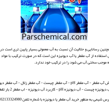
 برابر با 7 می باشد و همچنین رسانایی و حلالیت آن نسبت به آب معمولی بسیار پایین ت
 استفاده از آب مقطر یا آب دیونیزه این است که در صورت ترکیب با مواد
ه موجب سختی آب می شود را در ترکیب خود ندارد.
 آب مقطر
- آب مقطر pH - آب مقطر چیست - آب مقطر زلال - آب مق
ه pH - کاربرد آب دیونیزه - اب مقطر 2 بار تقطیر
ظور خرید آب مقطر یا دیونیزه با شماره تلفن 02133324980 تماس حاصل فرمایید.