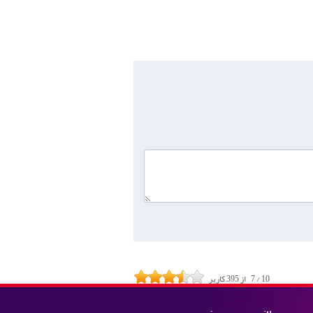
10
/
7
از
395
کاربر