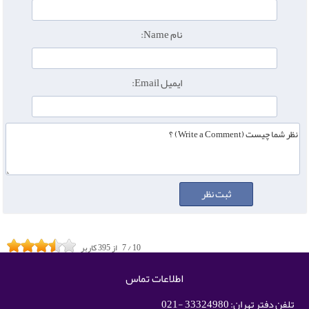
نام Name:
ایمیل Email:
10
/
7
از
395
کاربر
اطلاعات تماس
تلفن دفتر تهران: 33324980 -021