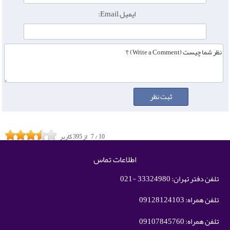
ایمیل Email:
10
/
7
از
395
کاربر
اطلاعات تماس
تلفن دفتر تهران: 33324980 -021
تلفن همراه: 09128124103
تلفن همراه: 09107845760