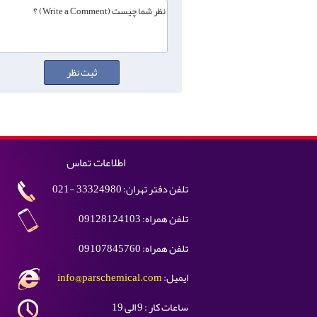
اطلاعات تماس
تلفن دفتر تهران: 33324980 -021
تلفن همراه: 09128124103
تلفن همراه: 09107845760
ایمیل:
info@parschemical.com
ساعات کار : 9 الی 19