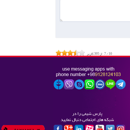
10
/
7
از
395
کاربر