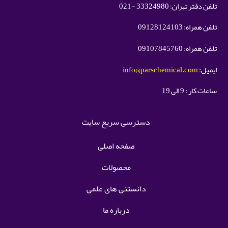
تلفن دفتر تهران: 33324980 -021
تلفن همراه: 09128124103
تلفن همراه: 09107845760
ایمیل:
info@parschemical.com
ساعات کار : 9 الی 19
دسترسی سریع سایت
صفحه اصلی
محصولات
دانستنی های علمی
درباره ما