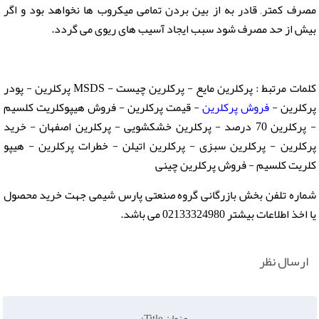
مصرف کمتر, قادر به از بین بردن تمامی میکروب ها نخواهد بود و اگر
بیش از حد مصرف شود سبب ایجاد آسیب های ریوی می گردد.
کلمات مرتبط : پرکلرین مایع - پرکلرین چیست - MSDS پرکلرین - پودر
پرکلرین -
فروش پرکلرین
- قیمت پرکلرین - فروش هيپوكلريت كلسيم
- پرکلرین 70 درصد - پرکلرین خشکشویی - پرکلرین اصفهان - خرید
پرکلرین - پرکلرین سبزی - پرکلرین اتیلن - خطرات پرکلرین - هيپو
كلريت كلسيم - فروش پرکلرین چینی
شماره تلفن بخش بازرگانی گروه صنعتی پارس شیمی جهت خرید محصول
یا اخذ اطلاعات بیشتر 02133324980 می باشد.
ارسال نظر
عنوان Title: