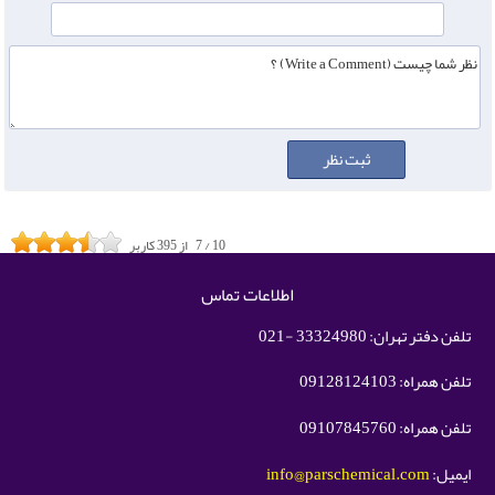
10
/
7
از
395
کاربر
اطلاعات تماس
تلفن دفتر تهران: 33324980 -021
تلفن همراه: 09128124103
تلفن همراه: 09107845760
ایمیل:
info@parschemical.com