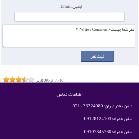
ایمیل Email:
10
/
7
از
395
کاربر
اطلاعات تماس
تلفن دفتر تهران: 33324980 -021
تلفن همراه: 09128124103
تلفن همراه: 09107845760