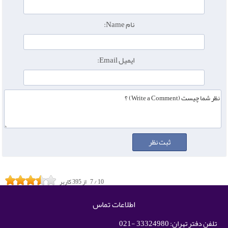
نام Name:
ایمیل Email:
10
/
7
از
395
کاربر
اطلاعات تماس
تلفن دفتر تهران: 33324980 -021