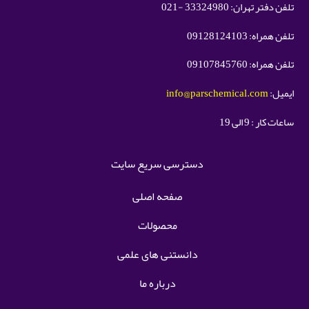
تلفن دفتر تهران: 33324980 -021
تلفن همراه: 09128124103
تلفن همراه: 09107845760
ایمیل:
info@parschemical.com
ساعات کار : 9 الی 19
دسترسی سریع سایت
صفحه اصلی
محصولات
دانستنی های علمی
درباره ما