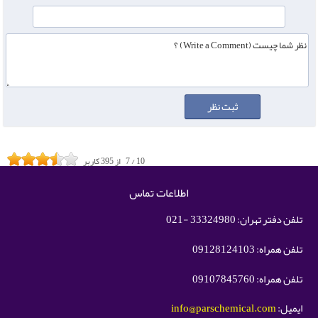
10
/
7
از
395
کاربر
اطلاعات تماس
تلفن دفتر تهران: 33324980 -021
تلفن همراه: 09128124103
تلفن همراه: 09107845760
ایمیل:
info@parschemical.com