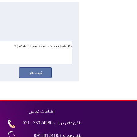
اطلاعات تماس
تلفن دفتر تهران: 33324980 -021
تلفن همراه: 09128124103