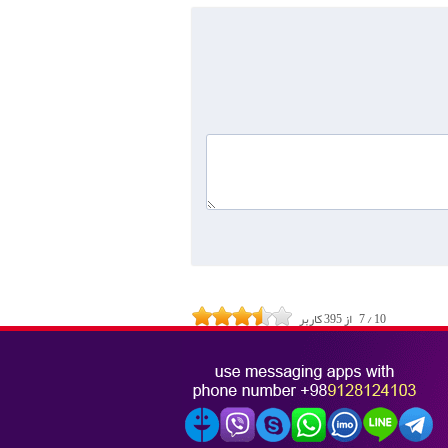
10
/
7
از
395
کاربر