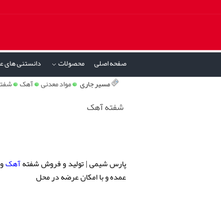
صفحه اصلی
محصولات
دانستنی های ع
»
مسیر جاری
مواد معدنی
آهک
شفته
شفته آهک
پارس شیمی | تولید و فروش شفته
آهک
و 
عمده و با امکان عرضه در محل