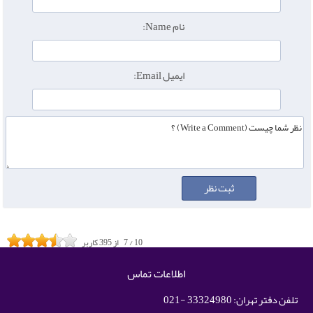
نام Name:
ایمیل Email:
10
/
7
از
395
کاربر
اطلاعات تماس
تلفن دفتر تهران: 33324980 -021