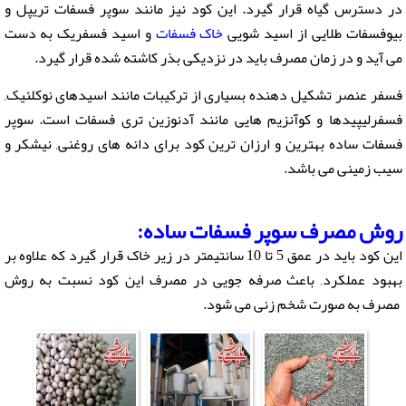
در دسترس گیاه قرار گیرد. این کود نیز مانند سوپر فسفات تریپل و
بیوفسفات طلایی از اسید شویی
خاک فسفات
و اسید فسفریک به دست
می آید و در زمان مصرف باید در نزدیکی بذر کاشته شده قرار گیرد.
فسفر عنصر تشکیل دهنده بسیاری از ترکیبات مانند اسیدهای نوکلئیک,
فسفرلیپیدها و کوآنزیم هایی مانند آدنوزین تری فسفات است. سوپر
فسفات ساده بهترین و ارزان ترین کود براى دانه هاى روغنى, نیشکر و
سیب زمینى می باشد.
روش مصرف سوپر فسفات ساده:
این کود باید در عمق 5 تا 10 سانتیمتر در زیر خاک قرار گیرد که علاوه بر
بهبود عملکرد, باعث صرفه جویی در مصرف این کود نسبت به روش
مصرف به صورت شخم زنی می شود.