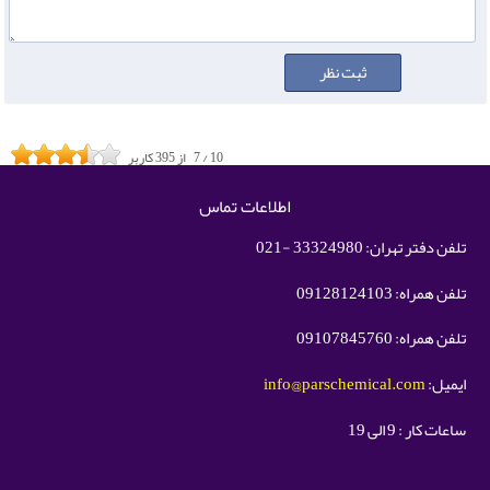
10
/
7
از
395
کاربر
اطلاعات تماس
تلفن دفتر تهران: 33324980 -021
تلفن همراه: 09128124103
تلفن همراه: 09107845760
ایمیل:
info@parschemical.com
ساعات کار : 9 الی 19