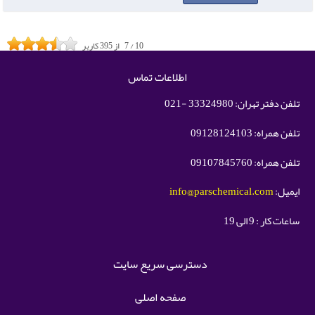
10
/
7
از
395
کاربر
اطلاعات تماس
تلفن دفتر تهران: 33324980 -021
تلفن همراه: 09128124103
تلفن همراه: 09107845760
ایمیل:
info@parschemical.com
ساعات کار : 9 الی 19
دسترسی سریع سایت
صفحه اصلی