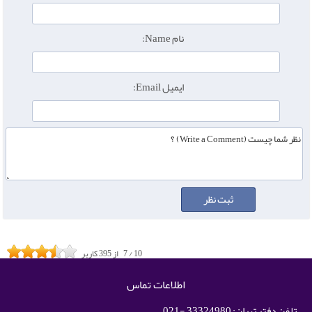
نام Name:
ایمیل Email:
10
/
7
از
395
کاربر
اطلاعات تماس
تلفن دفتر تهران: 33324980 -021