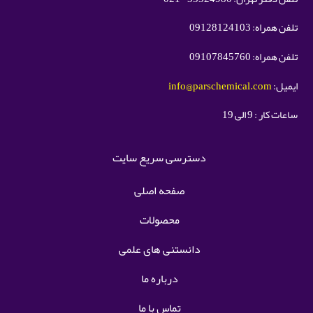
تلفن همراه: 09128124103
تلفن همراه: 09107845760
ایمیل:
info@parschemical.com
ساعات کار : 9 الی 19
دسترسی سریع سایت
صفحه اصلی
محصولات
دانستنی های علمی
درباره ما
تماس با ما