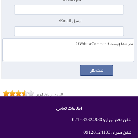
ایمیل Email:
10
/
7
از
395
کاربر
اطلاعات تماس
تلفن دفتر تهران: 33324980 -021
تلفن همراه: 09128124103