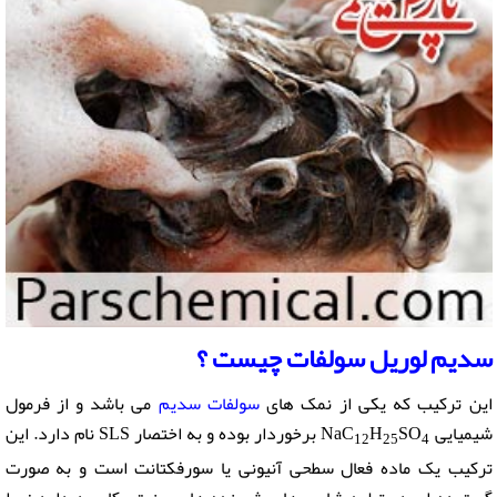
سدیم لوریل سولفات چیست
؟
این ترکیب که یکی از نمک های
سولفات سدیم
می باشد و از فرمول
شیمیایی NaC
SO
H
برخوردار بوده و به اختصار SLS نام دارد. این
12
25
4
ترکیب یک ماده فعال سطحی آنیونی یا سورفکتانت است و به صورت