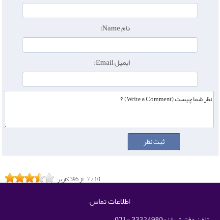
نام Name:
ایمیل Email:
10
/
7
از
395
کاربر
اطلاعات تماس
تلفن دفتر تهران: 33324980 -021