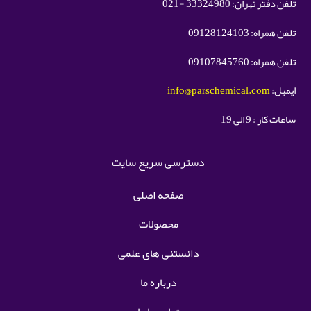
تلفن دفتر تهران: 33324980 -021
تلفن همراه: 09128124103
تلفن همراه: 09107845760
ایمیل:
info@parschemical.com
ساعات کار : 9 الی 19
دسترسی سریع سایت
صفحه اصلی
محصولات
دانستنی های علمی
درباره ما